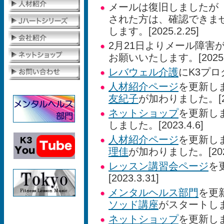
メールは復旧しましたが【
された方は、確認できま
します。[2025.2.25]
2月21日よりメール障害
お願いいたします。[2025.2
レバウェル介護
にK3プロ
人材紹介ページ
を更新し
友紀子
が加わりました。[202
ネットショップ
を更新し
しました。[2023.4.6]
人材紹介ページ
を更新し
理佳
が加わりました。[2023
レッスン講習会ページ
を
[2023.3.31]
メンタルヘルス部門
を更
ソッド講座
がスタートします。
ネットショップ
を更新し