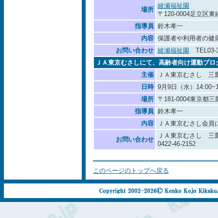
綾瀬福祉園
場所
〒120-0004足立区
指導員
鈴木孝一
内容
保護者や利用者の健
お問い合わせ
綾瀬福祉園
TEL03-3
ＪＡ東京むさしにて、高齢者向け運動プロ
主催
ＪＡ東京むさし 三
日時
9月9日（水）14:00~1
場所
〒181-0004東京
指導員
鈴木孝一
内容
ＪＡ東京むさし会員
ＪＡ東京むさし 三
お問い合わせ
0422-46-2152
このページのトップへ戻る