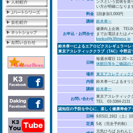
ンスという芸術を造
い方が明確になりま
料金
1回参加3,000円
講師
鈴木孝一
健康向上企画 TEL0422
お申込・お問合せ
までお電話またはメール
kenko@k3fitness.jp
鈴木孝一によるエアロビクスレギュラーレ
東京アスレティッククラブ（TAC）中野店
毎週水曜日 11:20～12
日時
休館日等をご確認の
場所
東京アスレティックク
内容
鈴木孝一によるオリ
講師
鈴木孝一
東京アスレティックク
お問い合わせ
TEL 03-3384-2131
認知症の予防を中心に、楽しく健康寿命ア
日時
9月5日,19日（土）10:
定員
5名（完全予約制）
元気ひろば おれんじ