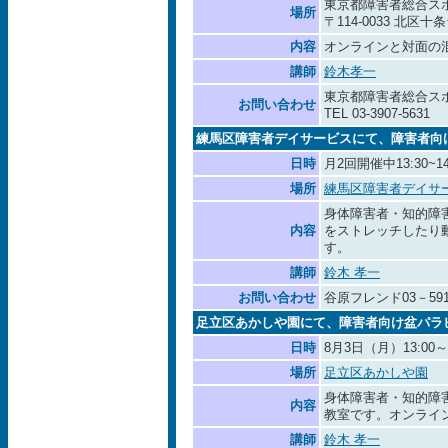
東京都障害者総合ス
場所
〒114-0033 北区十条台
内容
オンラインと対面の
講師
鈴木孝一
東京都障害者総合ス
お問い合わせ
TEL 03-3907-5631
練馬区障害者デイサービスにて、障害者向
日時
月2回開催中13:30~14
場所
練馬区障害者デイサ
身体障害者・知的障
内容
をストレッチしたり
す。
講師
鈴木 孝一
お問い合わせ
谷原フレンド03－591
足立区あかしや園にて、障害者向け盆パラ
日時
8月3日（月）13:00～1
場所
足立区あかしや園
身体障害者・知的障
内容
教室です。オンライ
講師
鈴木 孝一