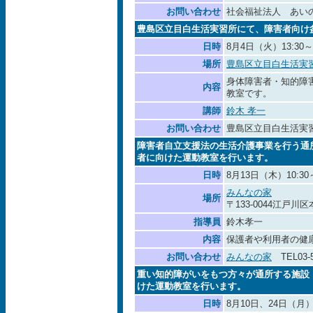
お問い合わせ
社会福祉法人 あいのわ
豊島区立目白生活実習所にて、障害者向け
日時
8月4日（火）13:30～1
場所
豊島区立目白生活実
身体障害者・知的障
内容
教室です。
講師
鈴木 孝一
お問い合わせ
豊島区立目白生活実習所 0
障害者自立支援法の生活介護事業を行う通
者に向けた運動教室を行います。
日時
8月13日（木）10:30～
みんなの家
場所
〒133-0044江戸川
指導員
鈴木孝一
内容
保護者や利用者の健
お問い合わせ
みんなの家
TEL03-5
重い知的障がいをもつ方々が通所する施設
けた運動教室を行います。
日時
8月10日、24日（月）13