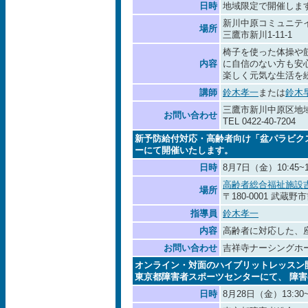
日時
地域限定で開催しま
新川中原コミュニテ
場所
三鷹市新川1-11-1
椅子を使った体操や
内容
に自信のない方も安
楽しく元気な生活を
講師
鈴木孝一
または
鈴木
三鷹市新川中原区地
お問い合わせ
TEL 0422-40-7204
新予防給付対応・高齢者向け「盆パラビク
ーにて開催いたします。
日時
8月7日（金）10:45~1
高齢者総合福祉施設
場所
〒180-0001 武蔵野
指導員
鈴木孝一
内容
高齢者に対応した、
お問い合わせ
吉祥寺ナーシングホーム T
オンライン・対面のハイブリットレッスン
東京都障害者スポーツセンターにて、 障
日時
8月28日（金）13:30~