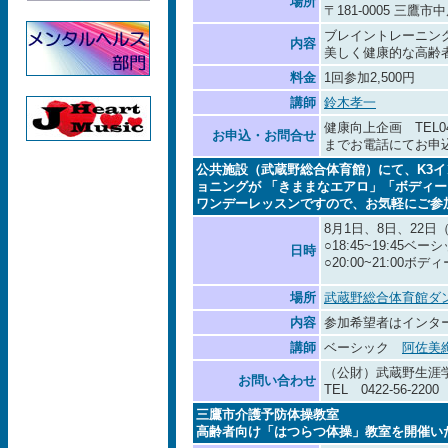
場所
〒181-0005 三鷹市中原3
ブレイントレーニン
内容
美しく健康的な高齢
料金
1回参加2,500円
講師
鈴木孝一
健康向上企画 TEL0422
お申込・お問合せ
までお電話にてお申込く
公共施設（武蔵野総合体育館）にて、K3
ョニングが 「きままなエアロ」「ボディ
ワンデーレッスンですので、お気軽にご参
8月1日、8日、22日
○18:45~19:45ベ
日時
○20:00~21:00
場所
武蔵野総合体育館ダ
内容
参加希望者はインタ
講師
ベーシック
阿佐美
（公財）武蔵野生涯
お問い合わせ
TEL 0422-56-2200
三鷹市介護予防体操教室
高齢者向け「はつらつ体操」教室を開催い