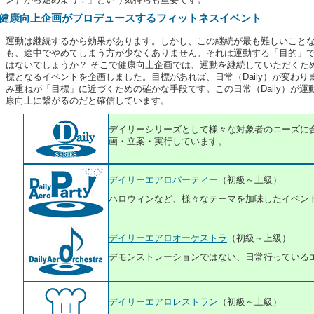
健康向上企画がプロデュースするフィットネスイベント
運動は継続するから効果があります。しかし、この継続が最も難しいこと
も、途中でやめてしまう方が少なくありません。それは運動する「目的」
はないでしょうか？ そこで健康向上企画では、運動を継続していただくた
標となるイベントを企画しました。目標があれば、日常（Daily）が変わりま
み重ねが「目標」に近づくための確かな手段です。この日常（Daily）が
康向上に繋がるのだと確信しています。
デイリーシリーズ
として様々な対象者のニーズに
画・立案・実行しています。
デイリーエアロパーティー
（初級～上級）
ハロウィンなど、様々なテーマを加味したイベン
デイリーエアロオーケストラ
（初級～上級）
デモンストレーションではない、日常行っている
デイリーエアロレストラン
（初級～上級）