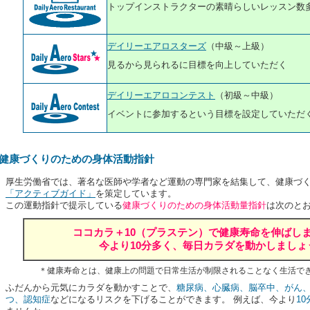
トップインストラクターの素晴らしいレッスン数
デイリーエアロスターズ
（中級～上級）
見るから見られるに目標を向上していただく
デイリーエアロコンテスト
（初級～中級）
イベントに参加するという目標を設定していただ
健康づくりのための身体活動指針
厚生労働省では、著名な医師や学者など運動の専門家を結集して、健康づ
「アクティブガイド」
を策定しています。
この運動指針で提示している
健康づくりのための身体活動量指針
は次のと
ココカラ＋10（プラステン）で健康寿命を伸ばし
今より10分多く、毎日カラダを動かしましょ
＊健康寿命とは、健康上の問題で日常生活が制限されることなく生活で
ふだんから元気にカラダを動かすことで、
糖尿病、心臓病、脳卒中、がん
つ、認知症
などになるリスクを下げることができます。 例えば、今より
1