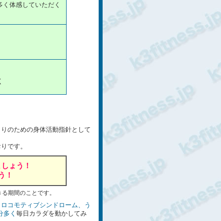
多く体感していただく
く
くりのための身体活動指針として
おりです。
ましょう！
う！
きる期間のことです。
、ロコモティブシンドローム、う
0分多く
毎日カラダを動かしてみ